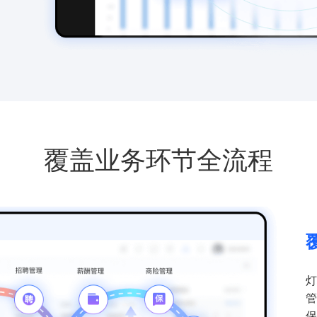
覆盖业务环节全流程
灯
管
保