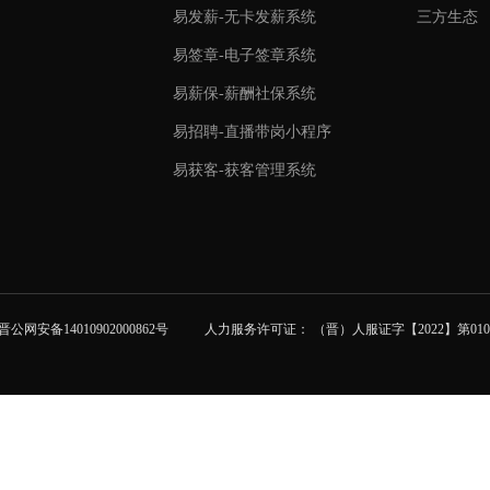
易发薪-无卡发薪系统
三方生态
易签章-电子签章系统
易薪保-薪酬社保系统
易招聘-直播带岗小程序
易获客-获客管理系统
公网安备14010902000862号
人力服务许可证： （晋）人服证字【2022】第0104